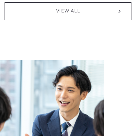
2026年08月05日
2013年04月01日
2026年08月05日
プレスリリース
お知らせ
IR情報
VIEW ALL
QUICK & NOMURA コーポレート・リサーチによる投資家向け弊社
支社統合のご案内
譲渡制限付株式報酬としての自己株式の処分の払込完了に関する
（27KB）
レポートが更新されました
お知らせ
（50KB）
2026年05月01日
お知らせ
2026年08月05日
IR情報
えるぼし認定（3つ星）取得のお知らせ
2027年３月期 第１四半期決算短信〔日本基準〕（連結）
（590KB）
2026年03月05日
お知らせ
2026年07月10日
IR情報
「中央自動車工業 人権方針」の制定に関するお知らせ
譲渡制限付株式報酬としての自己株式の処分に関するお知らせ
2025年11月25日
お知らせ
（85KB）
東京オートサロン2026出展のご案内
（599KB）
2026年07月01日
IR情報
コーポレート・ガバナンスに関する報告書 2026/07/01
（173KB）