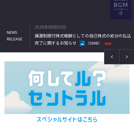
2026年08月05日
己株式の処分の払込
2027年３月期 第１四半期決算短信〔日本基準
（連結）
KB）
（590KB）