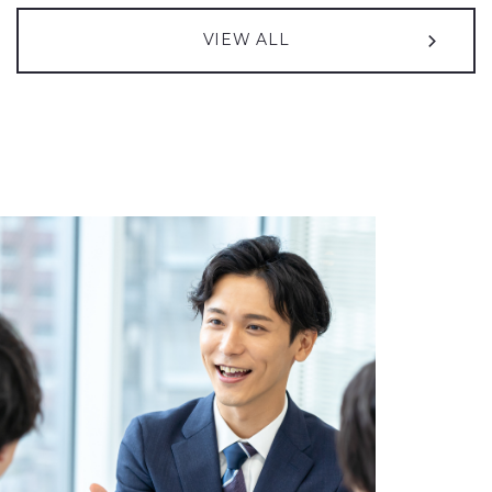
2026年08月05日
2013年04月01日
2026年08月05日
プレスリリース
お知らせ
IR情報
VIEW ALL
QUICK & NOMURA コーポレート・リサーチによる投資家向け弊社
支社統合のご案内
譲渡制限付株式報酬としての自己株式の処分の払込完了に関する
（27KB）
レポートが更新されました
お知らせ
（50KB）
2026年05月01日
お知らせ
2026年08月05日
IR情報
えるぼし認定（3つ星）取得のお知らせ
2027年３月期 第１四半期決算短信〔日本基準〕（連結）
（590KB）
2026年03月05日
お知らせ
2026年07月10日
IR情報
「中央自動車工業 人権方針」の制定に関するお知らせ
譲渡制限付株式報酬としての自己株式の処分に関するお知らせ
2025年11月25日
お知らせ
（85KB）
東京オートサロン2026出展のご案内
（599KB）
2026年07月01日
IR情報
コーポレート・ガバナンスに関する報告書 2026/07/01
（173KB）