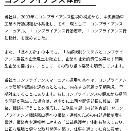
当社は、2003年にコンプライアンス重視の視点から、中央自動車
工業の行動規範を体系化し、その一環として「コンプライアンス
マニュアル」「コンプライアンス行動憲章」「コンプライアンス行
動指針」を定めました。
また、「基本方針」の中でも、「内部統制システムとコンプライ
アンス重視の企業風土を確立し、企業の社会的責任を果たす開発
型企業を目指す。」として、その取り組み姿勢を明示しています。
当社のコンプライアンスマニュアル運用の基本は、コンプライアン
スの理解や認識を深めるとともに、内在する問題の早期発見、早
期対応することにあります。もしコンプライアンスの観点から疑問
や問題が発生した場合は、速やかに上司や関係部長に報告、連
絡、相談を行うことを徹底し、法務監査部（内部監査部）やコン
プライアンス相談窓口等への相談・通報のための内部通報制度を
設け、相談者や通報者に対する「公益保護者」体制も整えており、
公正な職場と健全な取引関係を築き、仕事を通じて社会に貢献す