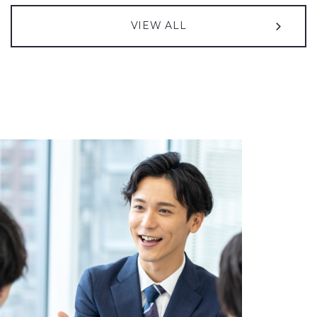
2026年08月05日
2013年04月01日
2026年08月05日
プレスリリース
お知らせ
IR情報
VIEW ALL
QUICK & NOMURA コーポレート・リサーチによる投資家向け弊社
支社統合のご案内
譲渡制限付株式報酬としての自己株式の処分の払込完了に関する
（27KB）
レポートが更新されました
お知らせ
（50KB）
2026年05月01日
お知らせ
2026年08月05日
IR情報
えるぼし認定（3つ星）取得のお知らせ
2027年３月期 第１四半期決算短信〔日本基準〕（連結）
（590KB）
2026年03月05日
お知らせ
2026年07月10日
IR情報
「中央自動車工業 人権方針」の制定に関するお知らせ
譲渡制限付株式報酬としての自己株式の処分に関するお知らせ
2025年11月25日
お知らせ
（85KB）
東京オートサロン2026出展のご案内
（599KB）
2026年07月01日
IR情報
コーポレート・ガバナンスに関する報告書 2026/07/01
（173KB）