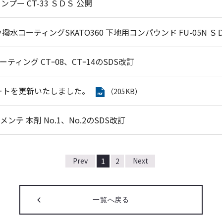
プー CT-33 ＳＤＳ 公開
コーティングSKATO360 下地用コンパウンド FU-05N Ｓ
ーティング CTｰ08、CTｰ14のSDS改訂
シートを更新いたしました。
（205KB）
ンテ 本剤 No.1、No.2のSDS改訂
1
2
一覧へ戻る