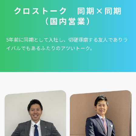
クロストーク 同期×同期
（国内営業）
5年前に同期として入社し、切磋琢磨する友人でありラ
イバルでもあるふたりのアツいトーク。