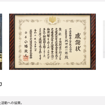
力
止活動への協賛。