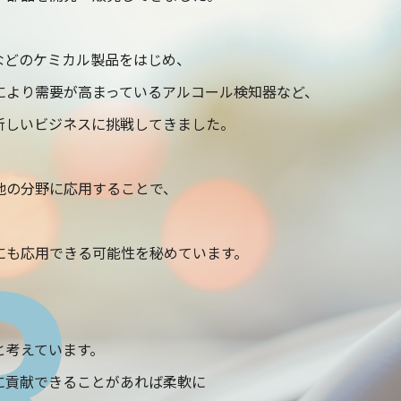
などのケミカル製品をはじめ、
により需要が高まっているアルコール検知器など、
新しいビジネスに挑戦してきました。
他の分野に応用することで、
。
R
にも応用できる可能性を秘めています。
、
と考えています。
に貢献できることがあれば柔軟に