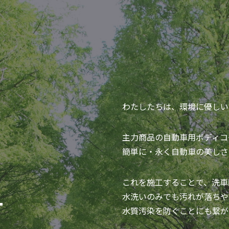
わたしたちは、環境に優しい
主力商品の自動車用ボディコ
簡単に・永く自動車の美しさ
これを施工することで、洗車
水洗いのみでも汚れが落ちや
T
水質汚染を防ぐことにも繋が