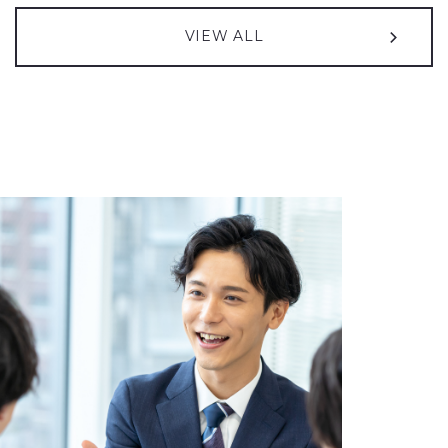
2026年08月05日
2013年04月01日
2026年08月05日
プレスリリース
お知らせ
IR情報
VIEW ALL
QUICK & NOMURA コーポレート・リサーチによる投資家向け弊社
支社統合のご案内
譲渡制限付株式報酬としての自己株式の処分の払込完了に関する
（27KB）
レポートが更新されました
お知らせ
（50KB）
2026年05月01日
お知らせ
2026年08月05日
IR情報
えるぼし認定（3つ星）取得のお知らせ
2027年３月期 第１四半期決算短信〔日本基準〕（連結）
（590KB）
2026年03月05日
お知らせ
2026年07月10日
IR情報
「中央自動車工業 人権方針」の制定に関するお知らせ
譲渡制限付株式報酬としての自己株式の処分に関するお知らせ
2025年11月25日
お知らせ
（85KB）
東京オートサロン2026出展のご案内
（599KB）
2026年07月01日
IR情報
コーポレート・ガバナンスに関する報告書 2026/07/01
（173KB）