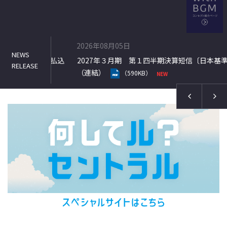
2026年08月05日
式の処分の払込
2027年３月期 第１四半期決算短信〔日本基準〕
（連結）
（590KB）