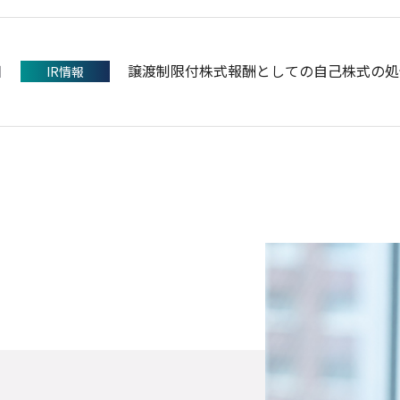
日
譲渡制限付株式報酬としての自己株式の処
IR情報
日
日
日
QUICK & NOMURA コーポレート
支社統合のご案内
譲渡制限付株式報酬としての自己株式の処
プレスリリース
お知らせ
IR情報
（27KB）
日
日
えるぼし認定（3つ星）取得のお知らせ
2027年３月期 第１四半期決算短信〔日
お知らせ
IR情報