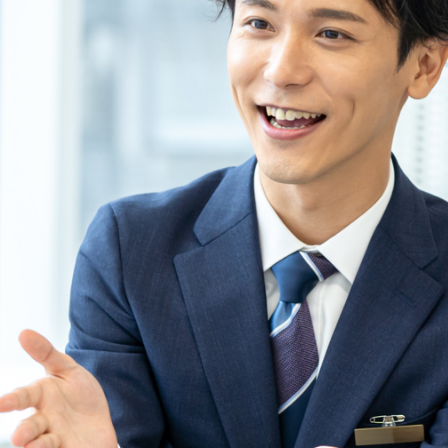
するお知らせ
分に関するお知らせ
（85KB）
6/07/01
599KB）
（173KB）