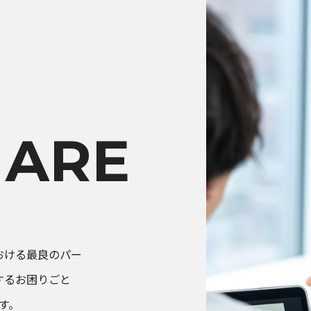
日
日
「中央自動車工業 人権方針」の制定に関
譲渡制限付株式報酬としての自己株式の処
お知らせ
IR情報
日
日
東京オートサロン2026出展のご案内
コーポレート・ガバナンスに関する報告書 202
 ARE
お知らせ
IR情報
（
おける最良のパー
するお困りごと
す。