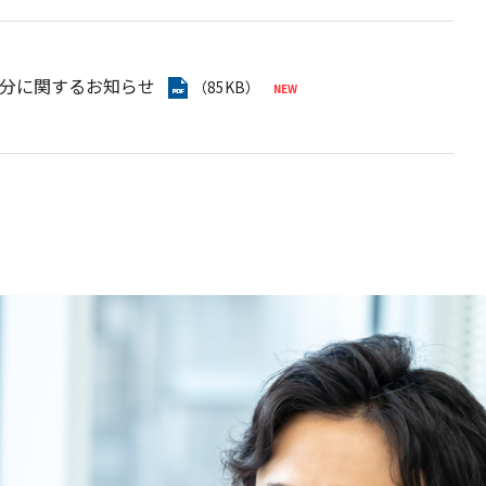
分に関するお知らせ
（85KB）
・リサーチによる投資家向け弊社レポートが更新されました
分の払込完了に関するお知らせ
（50KB）
本基準〕（連結）
（590KB）