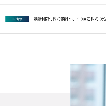
日
譲渡制限付株式報酬としての自己株式の処
IR情報
日
日
日
QUICK & NOMURA コーポレート
支社統合のご案内
譲渡制限付株式報酬としての自己株式の処
プレスリリース
お知らせ
IR情報
（27KB）
日
日
えるぼし認定（3つ星）取得のお知らせ
2027年３月期 第１四半期決算短信〔日
お知らせ
IR情報