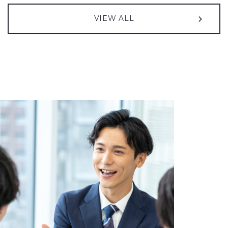
2026年08月05日
2013年04月01日
2026年08月05日
プレスリリース
お知らせ
IR情報
VIEW ALL
QUICK & NOMURA コーポレート・リサーチによる投資家向け弊社
支社統合のご案内
譲渡制限付株式報酬としての自己株式の処分の払込完了に関する
（27KB）
レポートが更新されました
お知らせ
（50KB）
2026年05月01日
お知らせ
2026年08月05日
IR情報
えるぼし認定（3つ星）取得のお知らせ
2027年３月期 第１四半期決算短信〔日本基準〕（連結）
（590KB）
2026年03月05日
お知らせ
2026年07月10日
IR情報
「中央自動車工業 人権方針」の制定に関するお知らせ
譲渡制限付株式報酬としての自己株式の処分に関するお知らせ
2025年11月25日
お知らせ
（85KB）
東京オートサロン2026出展のご案内
（599KB）
2026年07月01日
IR情報
コーポレート・ガバナンスに関する報告書 2026/07/01
（173KB）