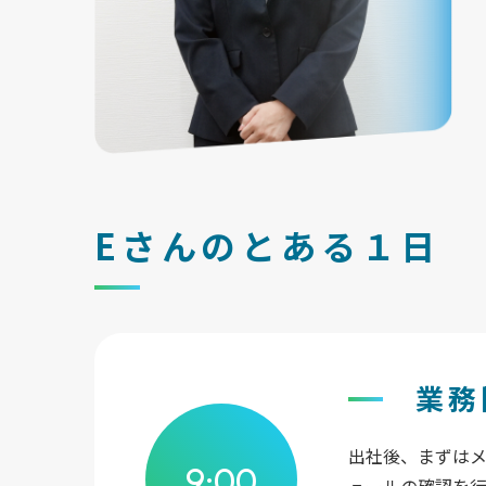
Eさんのとある１日
業務
出社後、まずは
9:00
ュールの確認を