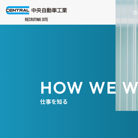
会
会社を知る
働く環境を知る
社員の１日
社員インタビュー
クロストーク
HOW WE 
仕事を知る