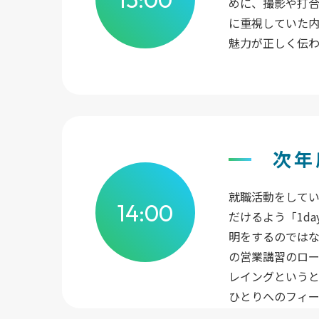
めに、撮影や打
に重視していた
魅力が正しく伝
次年
就職活動をして
14:00
だけるよう「1d
明をするのでは
の営業講習のロ
レイングという
ひとりへのフィ