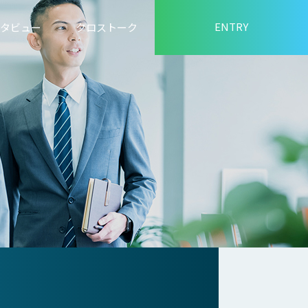
ENTRY
タビュー
クロストーク
制度
営業所
開発部
×同期
会社概要
Q&A
海外セールス アジア担当(在
海外セールス アジア担当
海外セールス 先輩×後輩
社ver.)
（ベトナム駐在）
数字で見る中央自動車工業
 本社
 本社
国内セールス 営業開発
総務部 労務管理担当