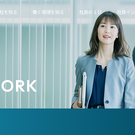
社を知る
働く環境を知る
社員の１日
社員イン
開発型企業とは
福利厚生
国内セールス 大阪支社
国内セールス 大阪支社
国内セールス 先輩×後輩
事業内容
入社後の教育・研修
国内セールス 静岡
国内セールス 営業
国内セールス 同期
中央自動車工業社歌
募集要項
トップメッセージ
海外セールス アジア(出張
国内セールス 東京支社
研究開発部スタッフ
研究開発部スタッフ
ver.)
WORK
総務部 本社