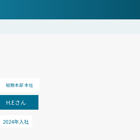
総務本部 本社
H.Eさん
2024年入社