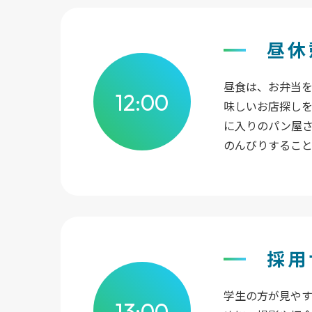
昼
昼食は、お弁当
12:00
味しいお店探し
に入りのパン屋
のんびりするこ
採用
学生の方が見や
13:00